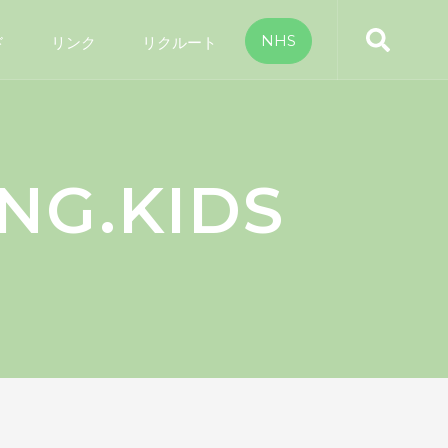
NHS
ド
リンク
リクルート
NG.KIDS